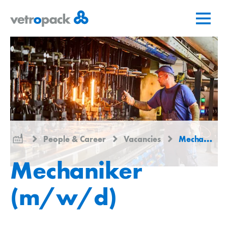
Go
Jump
Jump
to
to
to
home
content
contact
page
People & Career
Vacancies
Mechaniker (m/w/d)
Mechaniker
(m/w/d)