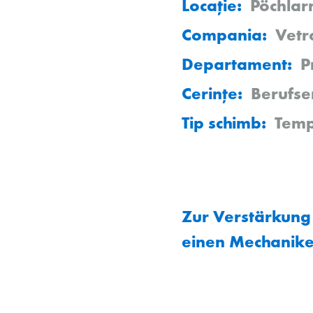
Locație:
Pöchlar
Compania:
Vetr
Departament:
P
Cerințe:
Berufse
Tip schimb:
Temp
Zur Verstärkung
einen Mechanik