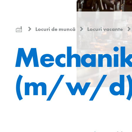
Locuri de muncă
Locuri vacante
Mechanik
(m/w/d