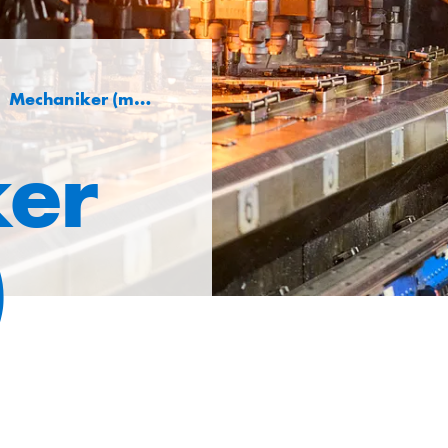
Mechaniker (m/w/d)
er
)