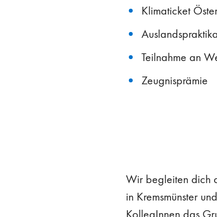
Klimaticket Öster
Auslandspraktik
Teilnahme an W
Zeugnisprämie
Wir begleiten dich 
in Kremsmünster und 
KollegInnen das Gru