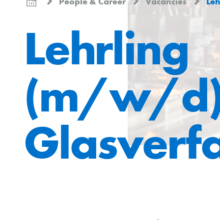
People & Career
Vacancies
Lehrli
Lehrling
(m/w/d
Glasverf