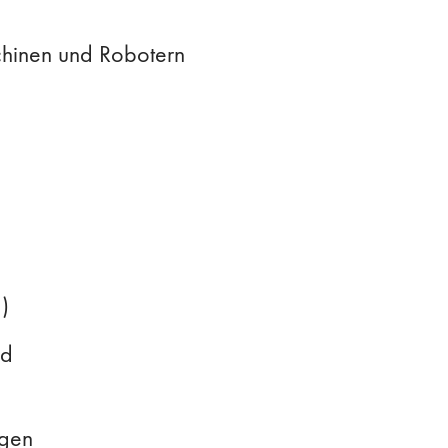
chinen und Robotern
)
nd
ngen