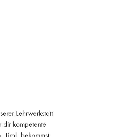
erer Lehrwerkstatt
ln dir kompetente
, Tirol, bekommst