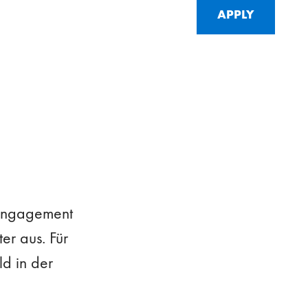
APPLY
m Engagement
er aus. Für
ld in der