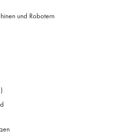
chinen und Robotern
)
nd
ngen