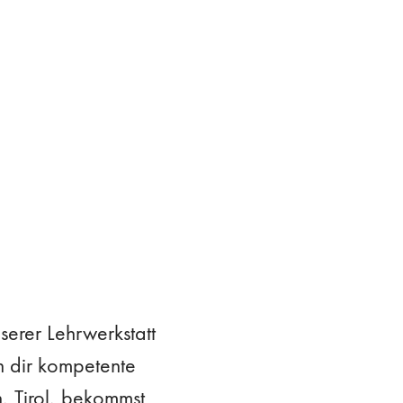
erer Lehrwerkstatt
ln dir kompetente
, Tirol, bekommst