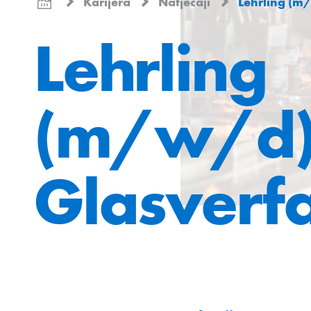
Karijera
Natječaji
Lehrling (m/w/d)
Lehrling
(m/w/d
Glasverf