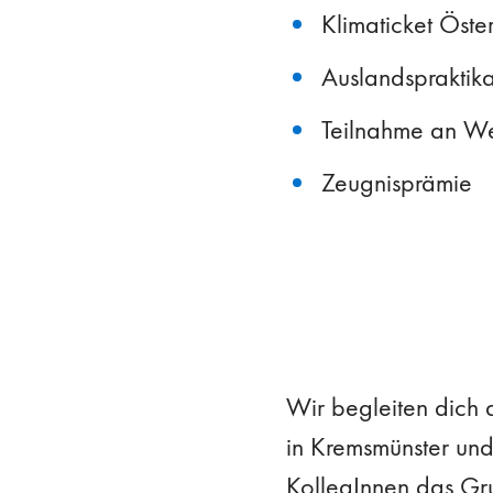
Klimaticket Öster
Auslandspraktik
Teilnahme an W
Zeugnisprämie
Wir begleiten dich 
in Kremsmünster und 
KollegInnen das Gru