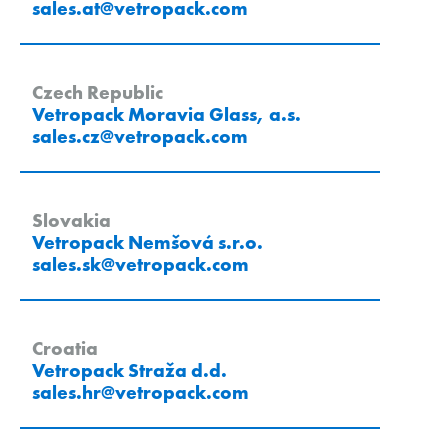
sales.at
@
vetropack
.
com
Czech Republic
Vetropack Moravia Glass, a.s.
sales.cz
@
vetropack
.
com
Slovakia
Vetropack Nemšová s.r.o.
sales.sk
@
vetropack
.
com
Croatia
Vetropack Straža d.d.
sales.hr
@
vetropack
.
com