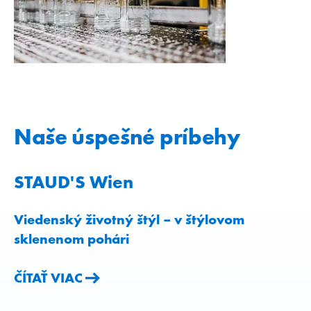
Naše úspešné príbehy
STAUD'S Wien
Viedenský životný štýl – v štýlovom
sklenenom pohári
ČÍTAŤ VIAC
ČÍTAŤ VIAC
ČÍTAŤ VIAC
ČÍTAŤ VIAC