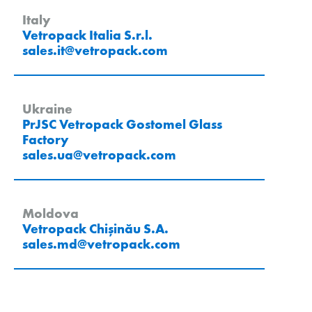
Italy
Vetropack Italia S.r.l.
sales.it
@
vetropack
.
com
Ukraine
PrJSC Vetropack Gostomel Glass
Factory
sales.ua
@
vetropack
.
com
Moldova
Vetropack Chișinău S.A.
sales.md
@
vetropack
.
com