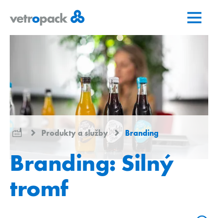
Prejsť
Prejsť
Prejsť
na
na
na
domovskú
obsah
kontakt
stránku
Produkty a služby
Branding
Branding: Silný
tromf