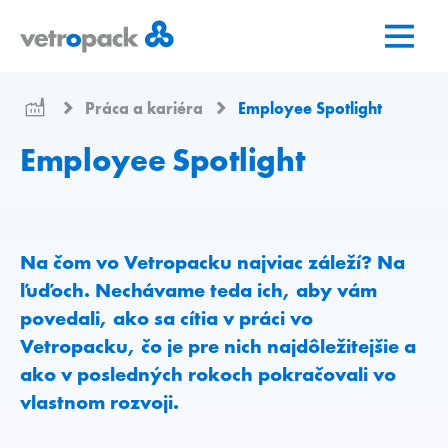
Prejsť
Prejsť
Prejsť
na
na
na
domovskú
obsah
kontakt
stránku
Práca a kariéra
Employee Spotlight
Employee Spotlight
Na čom vo Vetropacku najviac záleží? Na
ľuďoch. Nechávame teda ich, aby vám
povedali, ako sa cítia v práci vo
Vetropacku, čo je pre nich najdôležitejšie a
ako v posledných rokoch pokračovali vo
vlastnom rozvoji.