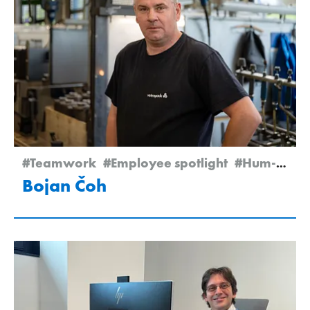
#Teamwork
#Employee spotlight
#Hum-na-Sutli
Bojan Čoh