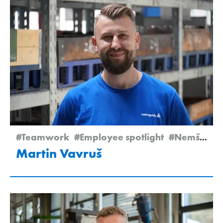
#Teamwork
#Employee spotlight
#Nemšová
Martin Vavruš