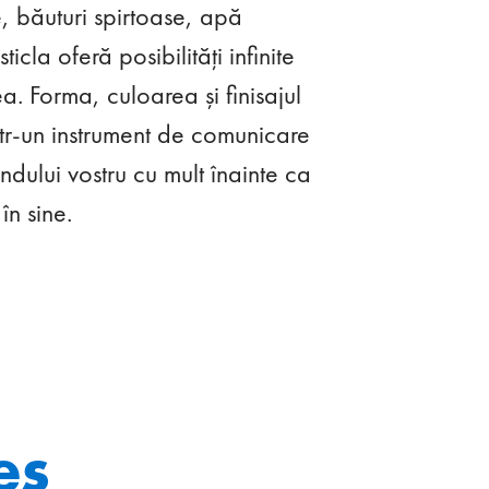
, băuturi spirtoase, apă
cla oferă posibilități infinite
a. Forma, culoarea și finisajul
ntr-un instrument de comunicare
dului vostru cu mult înainte ca
în sine.
es