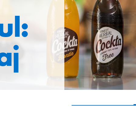
ul:
aj