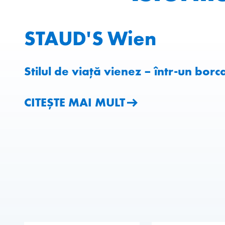
STAUD'S Wien
Stilul de viață vienez – într-un borc
CITEȘTE MAI MULT
CITEȘTE MAI MULT
CITEȘTE MAI MULT
CITEȘTE MAI MULT
CITEȘTE MAI MULT