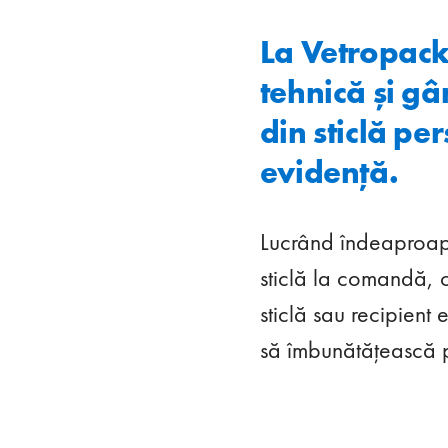
La Vetropack
tehnică și g
din sticlă pe
evidență.
Lucrând îndeaproape 
sticlă la comandă, c
sticlă sau recipient 
să îmbunătățească p