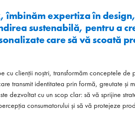
, îmbinăm expertiza în design,
ândirea sustenabilă, pentru a c
rsonalizate care să vă scoată p
cu clienții noștri, transformăm conceptele de pr
are transmit identitatea prin formă, greutate și m
este dezvoltat cu un scop clar: să vă sprijine str
ercepția consumatorului și să vă protejeze prod