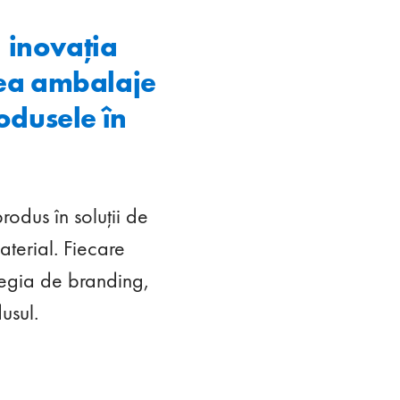
 inovația
rea ambalaje
rodusele în
odus în soluții de
aterial. Fiecare
ategia de branding,
usul.