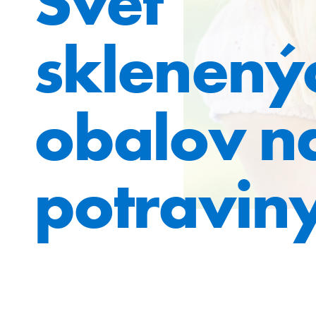
Svet
sklenený
obalov n
potravin