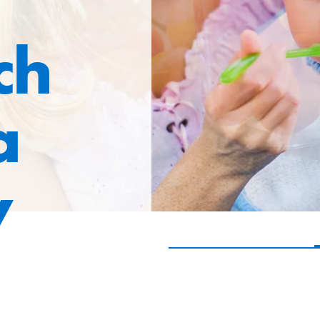
ch
a
y