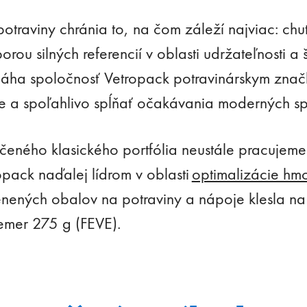
otraviny chránia to, na čom záleží najviac: ch
orou silných referencií v oblasti udržateľnosti a 
máha spoločnosť Vetropack potravinárskym znač
e a spoľahlivo spĺňať očakávania moderných sp
eného klasického portfólia neustále pracujeme
pack naďalej lídrom v oblasti
optimalizácie hmo
enených obalov na potraviny a nápoje klesla na
iemer 275 g (FEVE).