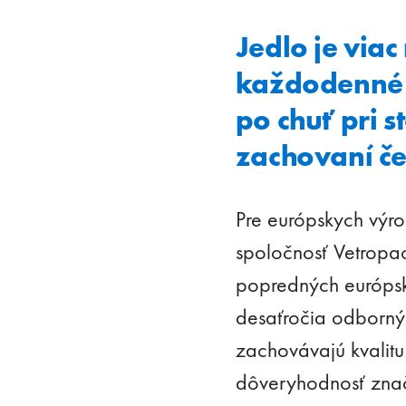
Jedlo je viac
každodenné 
po chuť pri s
zachovaní čer
Pre európskych výrob
spoločnosť Vetropa
popredných európsk
desaťročia odbornýc
zachovávajú kvalitu
dôveryhodnosť zna