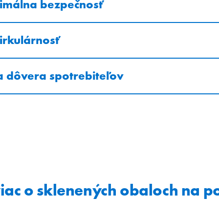
ximálna bezpečnosť
irkulárnosť
a dôvera spotrebiteľov
 viac o sklenených obaloch na p