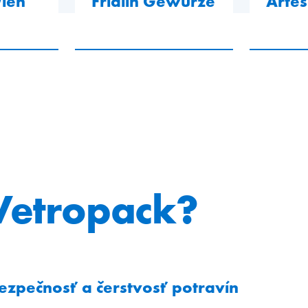
ien
Fridlin Gewürze
Arte
Vetropack?
ezpečnosť a čerstvosť potravín