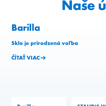
Naše ú
Barilla
Sklo je prirodzená voľba
ČÍTAŤ VIAC
ČÍTAŤ VIAC
ČÍTAŤ VIAC
ČÍTAŤ VIAC
ČÍTAŤ VIAC