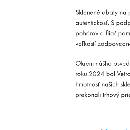
Sklenené obaly na p
autentickosť. S podp
pohárov a fliaš po
veľkostí zodpovedn
Okrem nášho osvedč
roku 2024 bol Vetro
hmotnosť našich skl
prekonali trhový pr