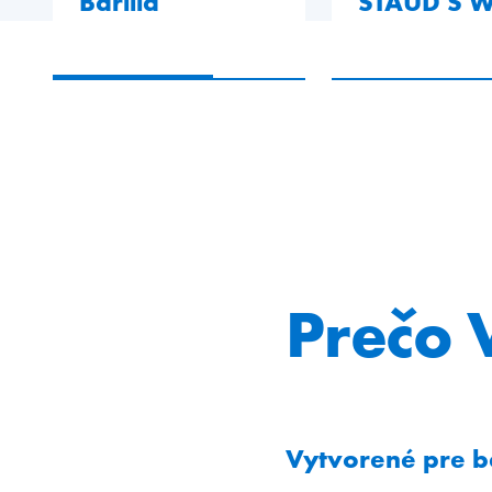
Barilla
STAUD'S W
Prečo 
Vytvorené pre b