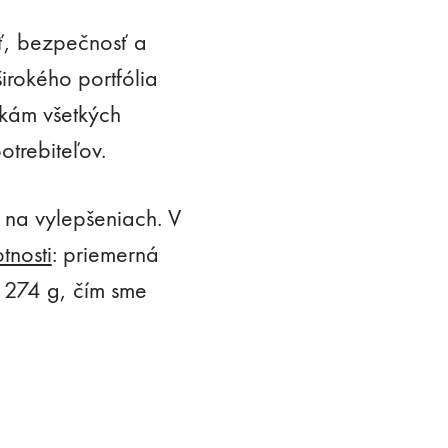
uť, bezpečnosť a
širokého portfólia
kám všetkých
otrebiteľov.
 na vylepšeniach. V
tnosti
: priemerná
 274 g, čím sme