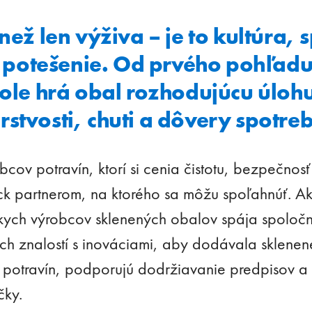
 než len výživa – je to kultúra
potešenie. Od prvého pohľadu 
tole hrá obal rozhodujúcu úlohu
stvosti, chuti a dôvery spotreb
cov potravín, ktorí si cenia čistotu, bezpečnosť
ck partnerom, na ktorého sa môžu spoľahnúť. A
ych výrobcov sklenených obalov spája spoločn
h znalostí s inováciami, aby dodávala sklenené
 potravín, podporujú dodržiavanie predpisov a 
čky.