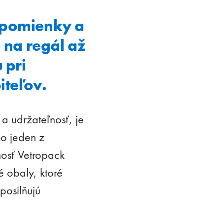
, spomienky a
na regál až
 pri
iteľov.
 a udržateľnosť, je
ko jeden z
osť Vetropack
 obaly, ktoré
posilňujú