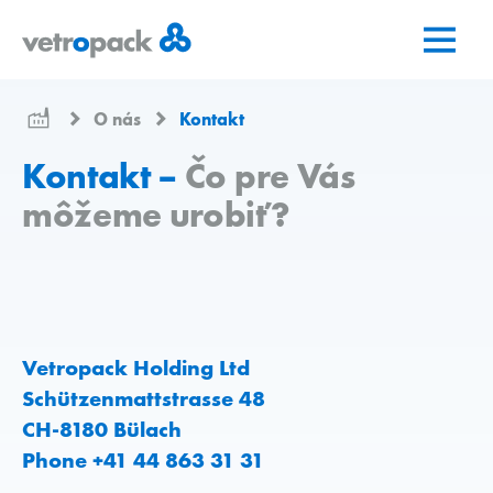
Prejsť
Prejsť
Prejsť
na
na
na
domovskú
obsah
kontakt
stránku
O nás
Kontakt
Kontakt –
Čo pre Vás
môžeme urobiť?
Vetropack Holding Ltd
Schützenmattstrasse 48
CH-8180 Bülach
Phone +41 44 863 31 31