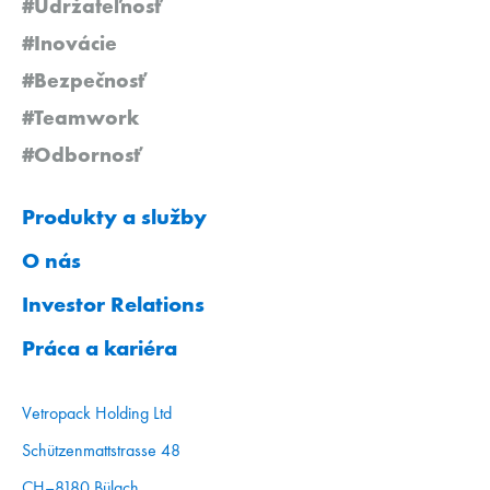
#Udržateľnosť
#Inovácie
#Bezpečnosť
#Teamwork
#Odbornosť
Produkty a služby
O nás
Investor Relations
Práca a kariéra
Vetropack Holding Ltd
Schützenmattstrasse 48
CH–8180 Bülach