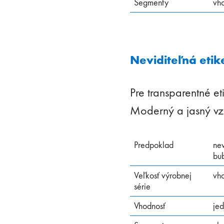
Segmenty
vh
Neviditeľná etik
Pre transparentné eti
Moderný a jasný vzh
Predpoklad
nev
bub
Veľkosť výrobnej
vho
série
Vhodnosť
je