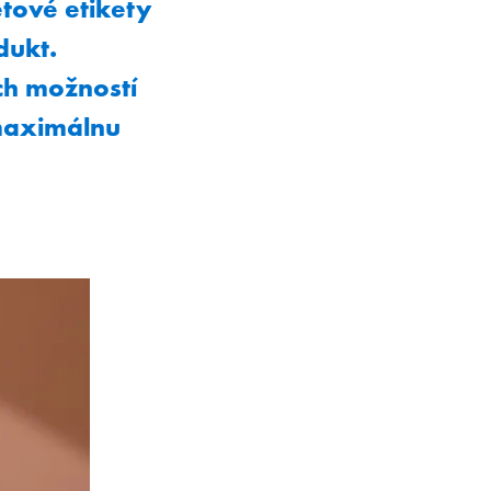
etové etikety
dukt.
ch možností
 maximálnu