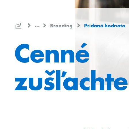
...
Branding
Pridaná hodnota
Cenné
zušľachte