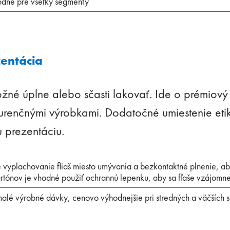
odné pre všetky segmenty
zentácia
žné úplne alebo sčasti lakovať. Ide o prémiový e
renčnými výrobkami. Dodatočné umiestenie etiki
 prezentáciu.
vyplachovanie fliaš miesto umývania a bezkontaktné plnenie, aby
artónov je vhodné použiť ochrannú lepenku, aby sa fľaše vzájomn
alé výrobné dávky, cenovo výhodnejšie pri stredných a väčších s