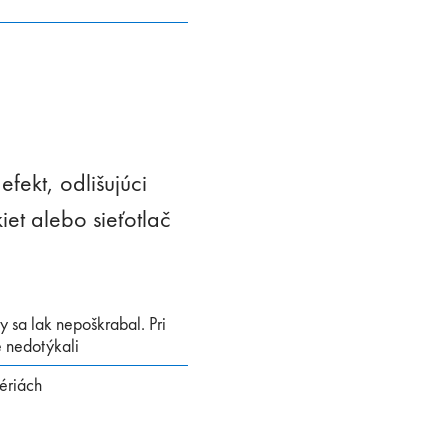
fekt, odlišujúci
et alebo sieťotlač
 sa lak nepoškrabal. Pri
e nedotýkali
ériách