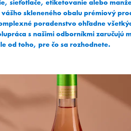
ie, sieťotlače, etiketovanie alebo manž
 z vášho skleneného obalu prémiový pro
komplexné poradenstvo ohľadne všetký
olupráca s našimi odborníkmi zaručujú
sle od toho, pre čo sa rozhodnete.