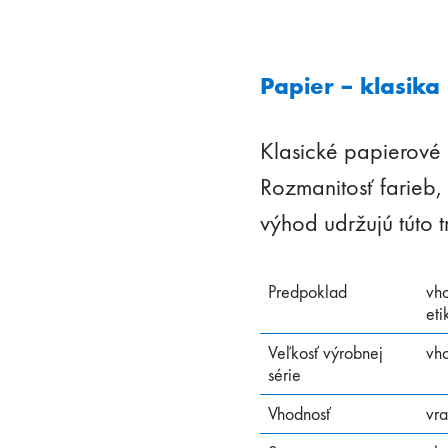
Papier – klasika
Klasické papierové 
Rozmanitosť farieb,
výhod udržujú túto t
Predpoklad
vho
eti
Veľkosť výrobnej
vh
série
Vhodnosť
vra