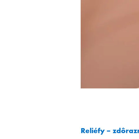
Reliéfy – zdôraz