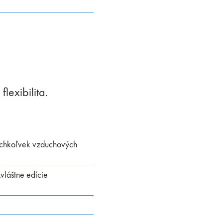
lexibilita.
akýchkoľvek vzduchových
vláštne edície