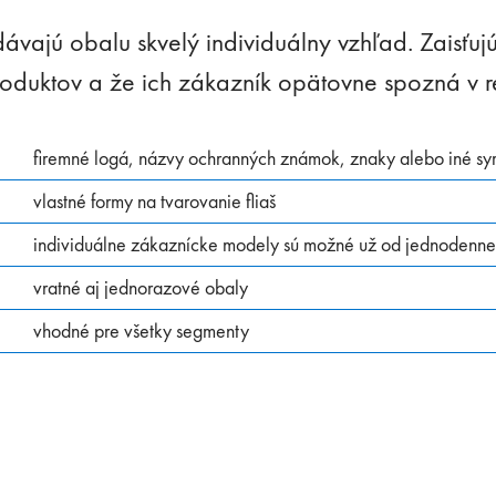
ávajú obalu skvelý individuálny vzhľad. Zaisťuj
produktov a že ich zákazník opätovne spozná v 
firemné logá, názvy ochranných známok, znaky alebo iné s
vlastné formy na tvarovanie fliaš
individuálne zákaznícke modely sú možné už od jednodenne
vratné aj jednorazové obaly
vhodné pre všetky segmenty