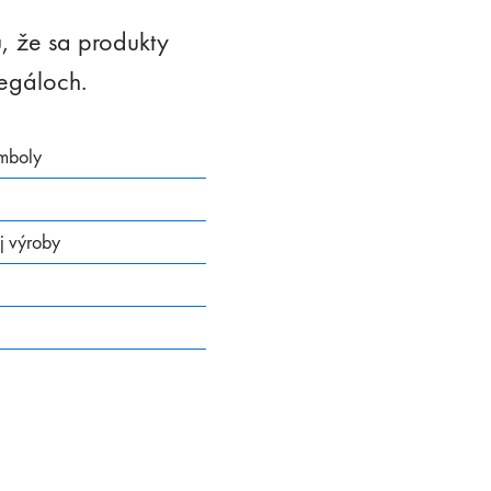
ú, že sa produkty
regáloch.
ymboly
j výroby