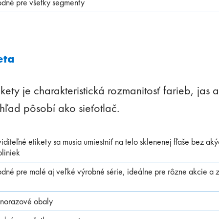
odné pre všetky segmenty
eta
kety je charakteristická rozmanitosť farieb, jas a f
ľad pôsobí ako sieťotlač.
iditeľné etikety sa musia umiestniť na telo sklenenej fľaše bez 
liniek
dné pre malé aj veľké výrobné série, ideálne pre rôzne akcie a z
dnorazové obaly