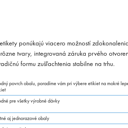
etikety ponúkajú viacero možností zdokonaleni
 rôzne tvary, integrovaná záruka prvého otvoren
radičnú formu zušľachtenia stabilne na trhu.
dný povrch obalu, poradíme vám pri výbere etikiet na mokré lep
kiet
odné pre všetky výrobné dávky
tné aj jednorazové obaly