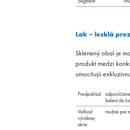
Segment
vh
Lak – lesklá pre
Sklenený obal je mo
produkt medzi konku
umocňujú exkluzívnu
Predpoklad
odporúčame 
balení do k
Veľkosť
možné pre m
výrobnej
série