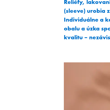
Reliéfy, lakovan
(sleeve) urobia
Individuálne a 
obalu a úzka sp
kvalitu – nezávi