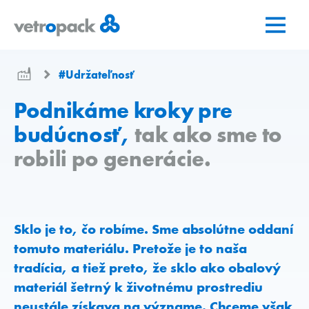
Prejsť
Prejsť
Prejsť
na
na
na
domovskú
obsah
kontakt
stránku
#Udržateľnosť
Podnikáme kroky pre
budúcnosť,
tak ako sme to
robili po generácie.
Sklo je to, čo robíme. Sme absolútne oddaní
tomuto materiálu. Pretože je to naša
tradícia, a tiež preto, že sklo ako obalový
materiál šetrný k životnému prostrediu
neustále získava na význame. Chceme však