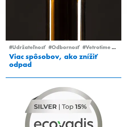
#Udržateľnosť
#Odbornosť
#Vetrotime 2025
Viac spôsobov, ako znížiť
odpad