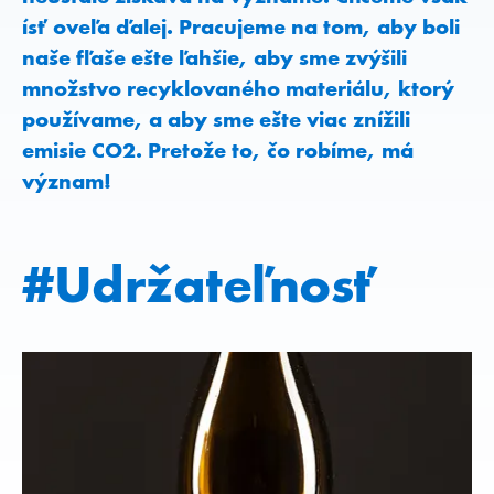
ísť oveľa ďalej. Pracujeme na tom, aby boli
naše fľaše ešte ľahšie, aby sme zvýšili
množstvo recyklovaného materiálu, ktorý
používame, a aby sme ešte viac znížili
emisie CO2. Pretože to, čo robíme, má
význam!
#Udržateľnosť