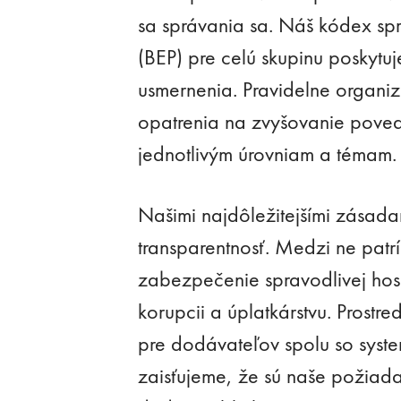
sa správania sa. Náš kódex sp
(BEP) pre celú skupinu poskytu
usmernenia. Pravidelne organiz
opatrenia na zvyšovanie pove
jednotlivým úrovniam a témam.
Našimi najdôležitejšími zásadam
transparentnosť. Medzi ne patr
zabezpečenie spravodlivej hosp
korupcii a úplatkárstvu. Prost
pre dodávateľov spolu so syste
zaisťujeme, že sú naše požiada