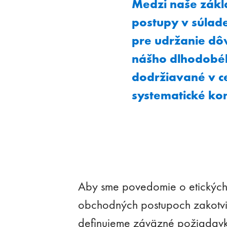
Medzi naše zákl
postupy v súlade
pre udržanie dô
nášho dlhodobéh
dodržiavané v 
systematické ko
Aby sme povedomie o etických
obchodných postupoch zakotvili 
definujeme záväzné požiadav