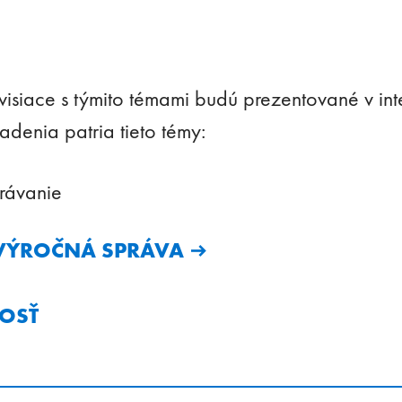
úvisiace s týmito témami budú prezentované v in
iadenia patria tieto témy:
právanie
VÝROČNÁ SPRÁVA
OSŤ