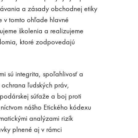
rávania a zásady obchodnej etiky
je v tomto ohľade hlavné
ujeme školenia a realizujeme
domia, ktoré zodpovedajú
i sú integrita, spoľahlivosť a
í ochrana ľudských práv,
odárskej súťaže a boj proti
redníctvom nášho Etického kódexu
matickými analýzami rizík
vky plnené aj v rámci