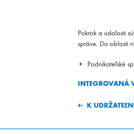
Pokrok a udalosti s
správe. Do oblasti r
Podnikateľské s
INTEGROVANÁ 
K UDRŽATEĽN