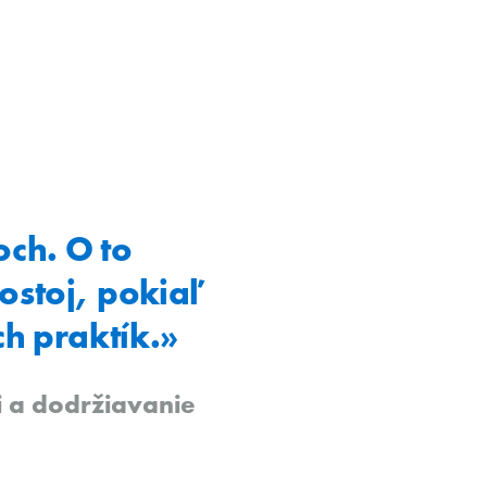
ch. O to
ostoj, pokiaľ
h praktík.»
i a dodržiavanie