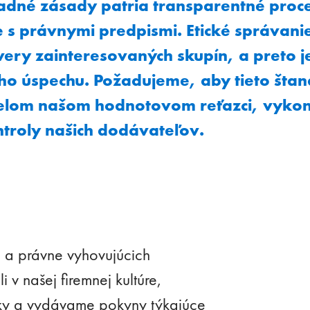
adné zásady patria transparentné proc
 s právnymi predpismi. Etické správani
very zainteresovaných skupín, a preto 
o úspechu. Požadujeme, aby tieto štan
celom našom hodnotovom reťazci, vyko
ntroly našich dodávateľov.
 a právne vyhovujúcich
v našej firemnej kultúre,
ky a vydávame pokyny týkajúce