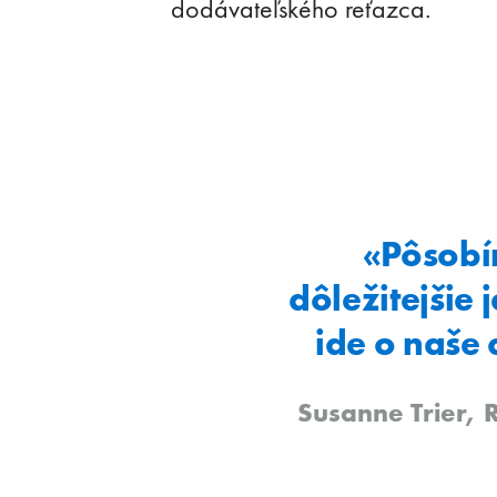
dodávateľského reťazca.
«Pôsobí
dôležitejšie
ide o naše
Susanne Trier, 