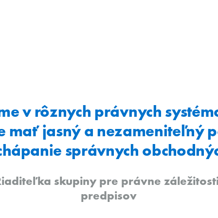
me v rôznych právnych systémo
 je mať jasný a nezameniteľný p
 chápanie správnych obchodnýc
Riaditeľka skupiny pre právne záležitost
predpisov