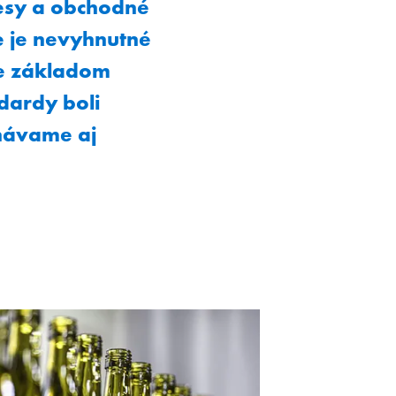
esy a obchodné
e je nevyhnutné
je základom
dardy boli
návame aj