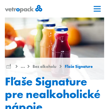
Prejsť
Prejsť
Prejsť
na
na
na
domovskú
obsah
kontakt
stránku
...
Bez alkoholu
Fľaše Signature
Fľaše Signature
pre nealkoholické
nápoje