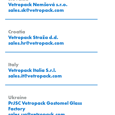
Vetropack Nemšová s.r.o.
sales.sk
@
vetropack
.
com
Croatia
Vetropack Straža d.d.
sales.hr
@
vetropack
.
com
Italy
Vetropack Italia S.r.l.
sales.it
@
vetropack
.
com
Ukraine
PrJSC Vetropack Gostomel Glass
Factory
sales.ua
@
vetropack
.
com