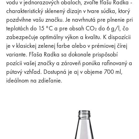
vodu v jednorazových obaloch, zvoľte fľašu Radka -
charakteristický sklenený dizajn v tvare súdka, ktorý
pozdvihne vašu značku. Je navrhnutá pre plnenie pri
teplotách do 15 °C a pre obsah CO₂ do 6 g/l, čo
zabezpečuje optimálny výkon a kvalitu. K dispozícii
je v klasickej zelenej farbe alebo v prémiovej čírej
variante. Fľaša Radka sa dokonale prispôsobí
pozícii vašej značky a zároveň ponúka rafinovaný a
pútavý vzhľad. Dostupná je aj v objeme 700 ml,
ideálnom na zdieľanie.