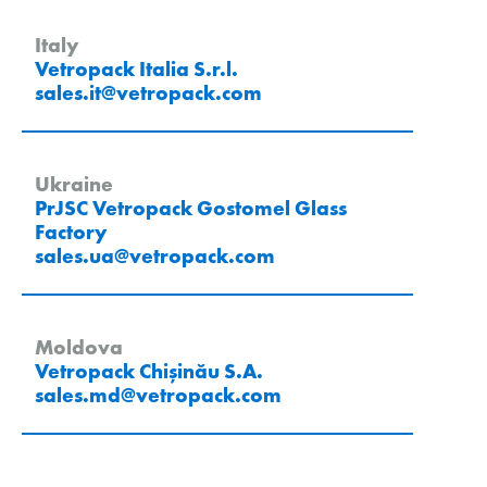
Italy
Vetropack Italia S.r.l.
sales.it
@
vetropack
.
com
Ukraine
PrJSC Vetropack Gostomel Glass
Factory
sales.ua
@
vetropack
.
com
Moldova
Vetropack Chișinău S.A.
sales.md
@
vetropack
.
com