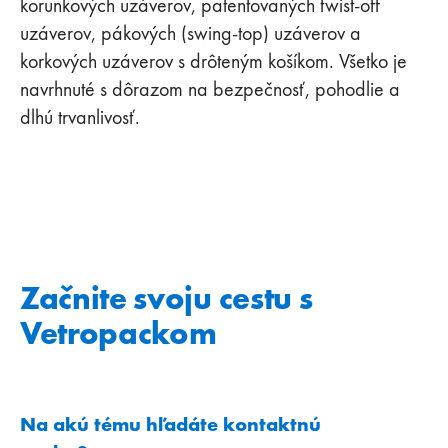
korunkových uzáverov, patentovaných twist‑off
uzáverov, pákových (swing‑top) uzáverov a
korkových uzáverov s drôteným košíkom. Všetko je
navrhnuté s dôrazom na bezpečnosť, pohodlie a
dlhú trvanlivosť.
Začnite svoju cestu s
Vetropackom
Na akú tému hľadáte kontaktnú