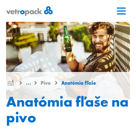
Prejsť
Prejsť
Prejsť
na
na
na
domovskú
obsah
kontakt
stránku
...
Pivo
Anatómia fľaše
Anatómia fľaše na
pivo