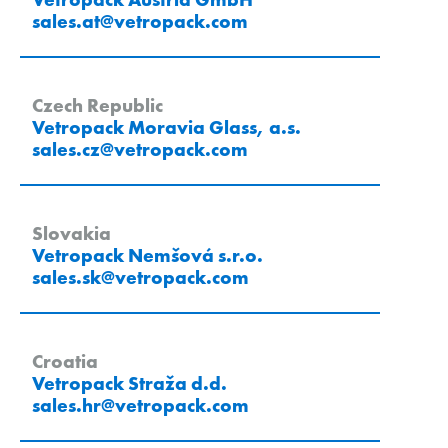
sales.at
@
vetropack
.
com
Czech Republic
Vetropack Moravia Glass, a.s.
sales.cz
@
vetropack
.
com
Slovakia
Vetropack Nemšová s.r.o.
sales.sk
@
vetropack
.
com
Croatia
Vetropack Straža d.d.
sales.hr
@
vetropack
.
com