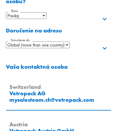
osobu?
Téma
Doručenie na adresu
Doručenie do
Vaša kontaktná osoba
Switzerland
Vetropack AG
mysalesteam.ch
@
vetropack
.
com
Austria
Vetropack Austria GmbH