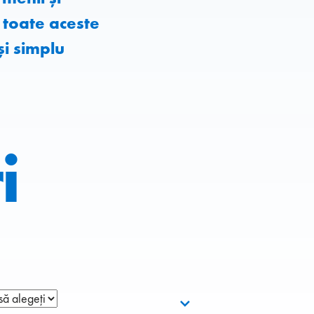
 toate aceste
 și simplu
i