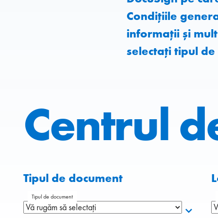
Condițiile gener
informații și mult
selectați tipul d
Centrul d
Tipul de document
L
Tipul de document