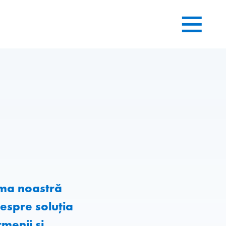
tima noastră
espre soluția
menii și