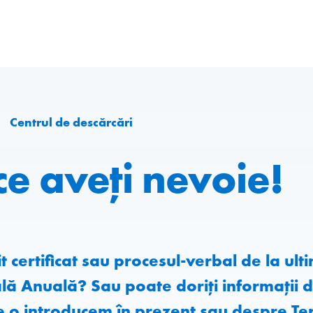
Centrul de descărcări
ce aveți nevoie!
 certificat sau procesul-verbal de la ul
 Anuală? Sau poate doriți informații d
 o introducem în prezent sau despre Ter