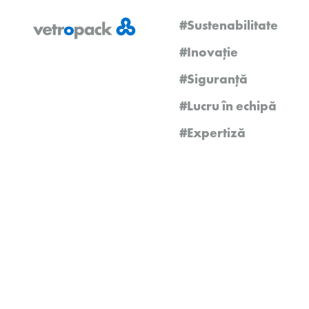
#Sustenabilitate
#Inovație
#Siguranță
#Lucru în echipă
#Expertiză