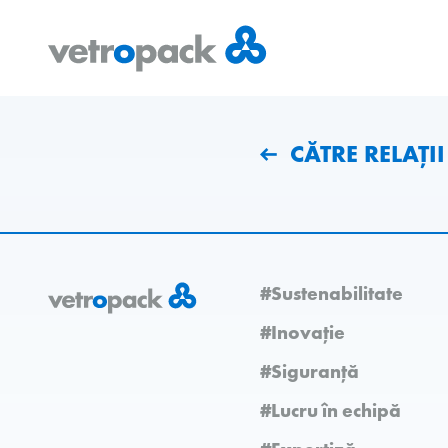
Mergeți
Salt
Salt
la
la
la
pagina
conținut
contact
de
CĂTRE RELAȚII
pornire
#Sustenabilitate
#Inovație
#Siguranță
#Lucru în echipă