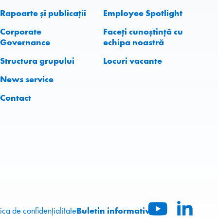
Rapoarte și publicații
Employee Spotlight
Corporate
Faceți cunoștință cu
Governance
echipa noastră
Structura grupului
Locuri vacante
News service
Contact
Buletin informativ
tica de confidențialitate