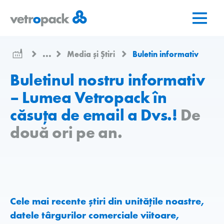
Mergeți
Salt
Salt
la
la
la
pagina
conținut
contact
de
...
Media și Știri
Buletin informativ
pornire
Buletinul nostru informativ
– Lumea Vetropack în
căsuța de email a Dvs.!
De
două ori pe an.
Cele mai recente știri din unitățile noastre,
datele târgurilor comerciale viitoare,