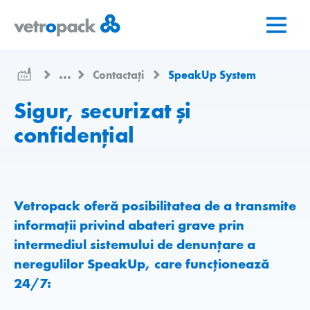
Mergeți
Salt
Salt
la
la
la
pagina
conținut
contact
de
...
Contactați
SpeakUp System
pornire
Sigur, securizat și
confidențial
Vetropack oferă posibilitatea de a transmite
informații privind abateri grave prin
intermediul sistemului de denunțare a
neregulilor SpeakUp, care funcționează
24/7: