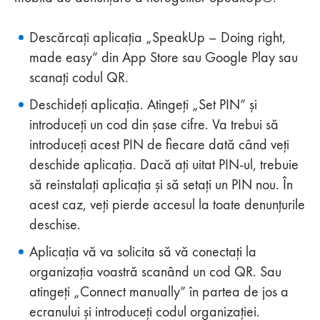
Descărcați aplicația „SpeakUp – Doing right,
made easy” din App Store sau Google Play sau
scanați codul QR.
Deschideți aplicația. Atingeți „Set PIN” și
introduceți un cod din șase cifre. Va trebui să
introduceți acest PIN de fiecare dată când veți
deschide aplicația. Dacă ați uitat PIN-ul, trebuie
să reinstalați aplicația și să setați un PIN nou. În
acest caz, veți pierde accesul la toate denunțurile
deschise.
Aplicația vă va solicita să vă conectați la
organizația voastră scanând un cod QR. Sau
atingeți „Connect manually” în partea de jos a
ecranului și introduceți codul organizației.