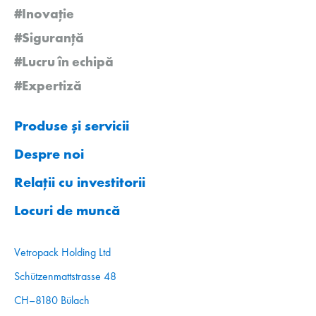
#Inovație
#Siguranță
#Lucru în echipă
#Expertiză
Produse și servicii
Despre noi
Relații cu investitorii
Locuri de muncă
Vetropack Holding Ltd
Schützenmattstrasse 48
CH–8180 Bülach