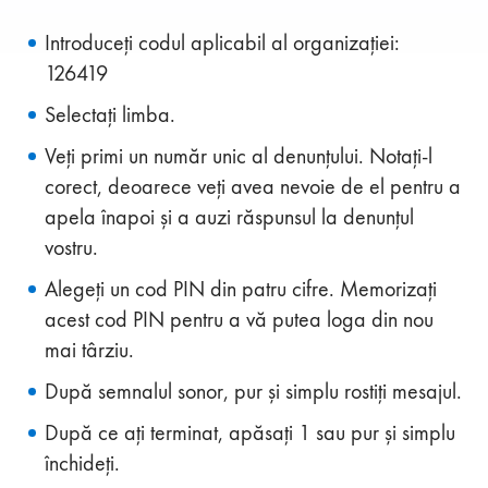
Introduceți codul aplicabil al organizației:
126419
Selectați limba.
Veți primi un număr unic al denunțului. Notați-l
corect, deoarece veți avea nevoie de el pentru a
apela înapoi și a auzi răspunsul la denunțul
vostru.
Alegeți un cod PIN din patru cifre. Memorizați
acest cod PIN pentru a vă putea loga din nou
mai târziu.
După semnalul sonor, pur și simplu rostiți mesajul.
După ce ați terminat, apăsați 1 sau pur și simplu
închideți.