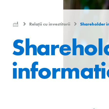
Relații cu investitorii
Shareholder i
Sharehol
informat