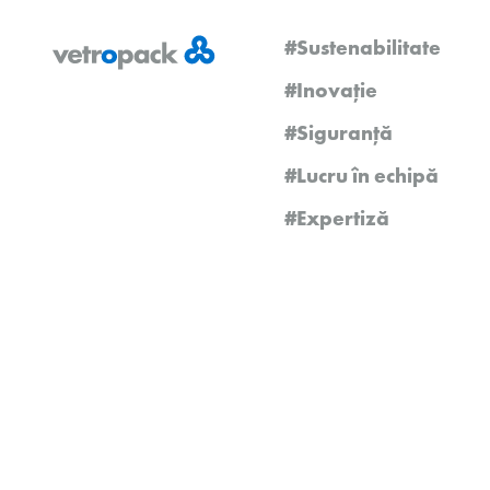
#Sustenabilitate
#Inovație
#Siguranță
#Lucru în echipă
#Expertiză