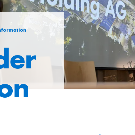
nformation
der
ion