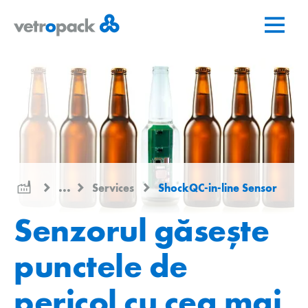
Mergeți
Salt
Salt
la
la
la
pagina
conținut
contact
de
pornire
...
Services
ShockQC-in-line Sensor
Senzorul găsește
punctele de
pericol cu cea mai