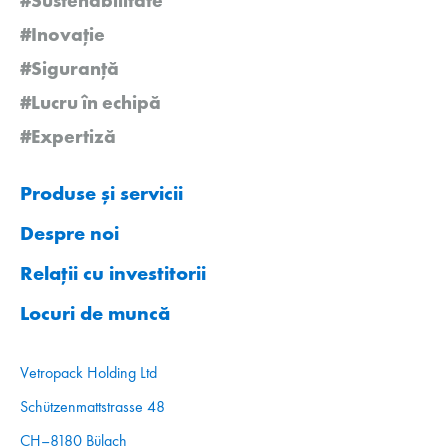
#Inovație
#Siguranță
#Lucru în echipă
#Expertiză
Produse și servicii
Despre noi
Relații cu investitorii
Locuri de muncă
Vetropack Holding Ltd
Schützenmattstrasse 48
CH–8180 Bülach