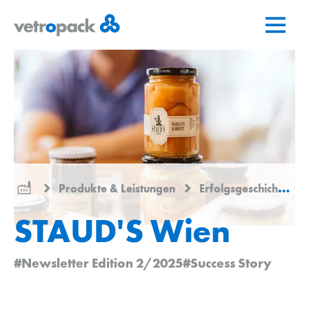
Zur
Zum
Zum
Startseite
Inhalt
Kontakt
springen
springen
Produkte & Leistungen
Erfolgsgeschichten
STAUD'S Wien
#Newsletter Edition 2/2025
#Success Story