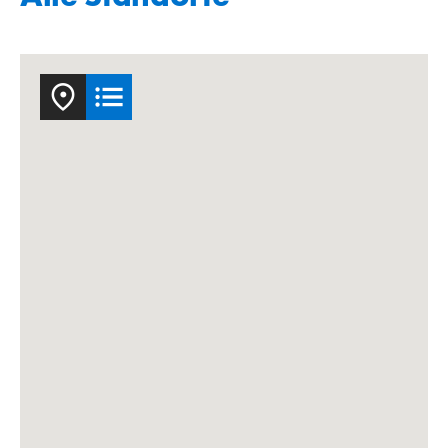
#Bülach
#St-Prex
#Bukares