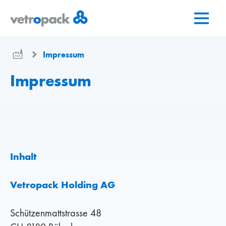
Zur
Zum
Zum
Startseite
Inhalt
Kontakt
springen
springen
Impressum
Impressum
Inhalt
Vetropack Holding AG
Schützenmattstrasse 48