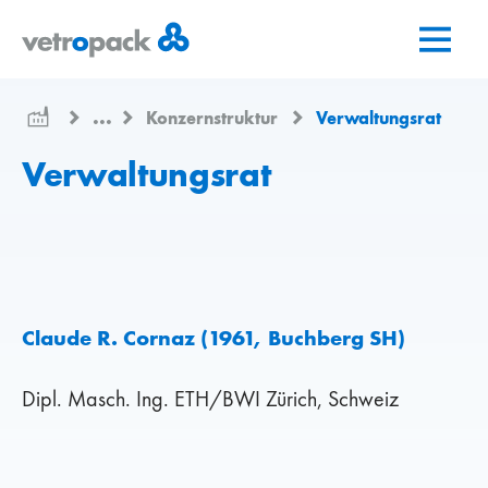
Zur
Zum
Zum
Startseite
Inhalt
Kontakt
springen
springen
...
Konzernstruktur
Verwaltungsrat
Verwaltungsrat
Claude R. Cornaz (1961, Buchberg SH)
Dipl. Masch. Ing. ETH/BWI Zürich, Schweiz