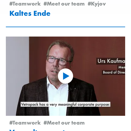
#Teamwork
#Meet our team
#Kyjov
Kaltes Ende
#Teamwork
#Meet our team