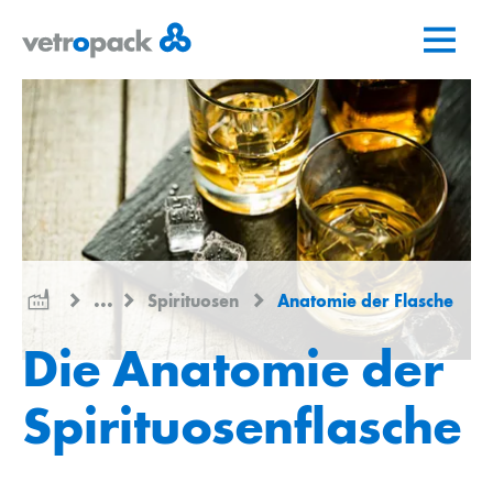
Zur
Zum
Zum
Startseite
Inhalt
Kontakt
springen
springen
...
Spirituosen
Anatomie der Flasche
Die Anatomie der
Spirituosenflasche