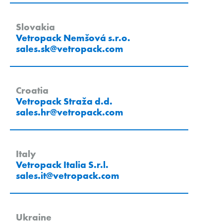
Slovakia
Vetropack Nemšová s.r.o.
sales.sk
@
vetropack
.
com
Croatia
Vetropack Straža d.d.
sales.hr
@
vetropack
.
com
Italy
Vetropack Italia S.r.l.
sales.it
@
vetropack
.
com
Ukraine