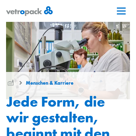
Zur
Zum
Zum
Startseite
Inhalt
Kontakt
springen
springen
Menschen & Karriere
Jede Form, die
wir gestalten,
beginnt mit den