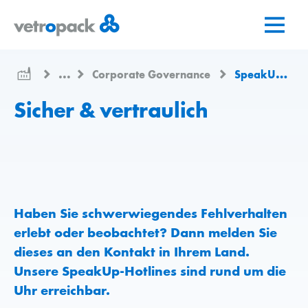
Zur
Zum
Zum
Startseite
Inhalt
Kontakt
springen
springen
...
Corporate Governance
SpeakUp System
Sicher & vertraulich
Haben Sie schwerwiegendes Fehlverhalten
erlebt oder beobachtet? Dann melden Sie
dieses an den Kontakt in Ihrem Land.
Unsere SpeakUp-Hotlines sind rund um die
Uhr erreichbar.