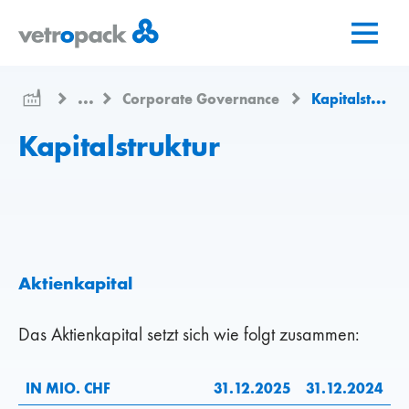
Zur
Zum
Zum
Startseite
Inhalt
Kontakt
springen
springen
...
Corporate Governance
Kapitalstruktur
Kapitalstruktur
Aktienkapital
Das Aktienkapital setzt sich wie folgt zusammen:
IN MIO. CHF
31.12.2025
31.12.2024