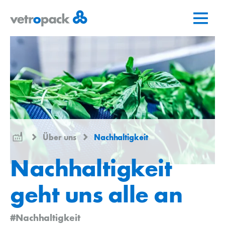
Zur
Zum
Zum
Startseite
Inhalt
Kontakt
springen
springen
Über uns
Nachhaltigkeit
Nachhaltigkeit
geht uns alle an
#Nachhaltigkeit