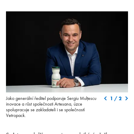
Jako generální ředitel podporuje Sergiu Mulțescu inovace a růst
Viz
1
/
2
Jako generální ředitel podporuje Sergiu Mulțescu
společnosti Artesana, úzce spolupracuje se zakladateli i se
zal
inovace a růst společnosti Artesana, úzce
společností Vetropack.
sil
spolupracuje se zakladateli i se společností
Vetropack.