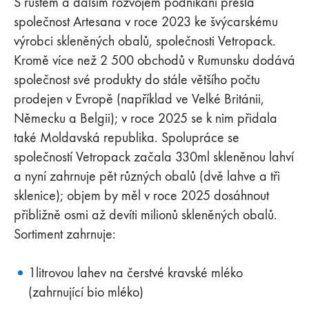
S růstem a dalším rozvojem podnikání přešla
společnost Artesana v roce 2023 ke švýcarskému
výrobci skleněných obalů, společnosti Vetropack.
Kromě více než 2 500 obchodů v Rumunsku dodává
společnost své produkty do stále většího počtu
prodejen v Evropě (například ve Velké Británii,
Německu a Belgii); v roce 2025 se k nim přidala
také Moldavská republika. Spolupráce se
společností Vetropack začala 330ml skleněnou lahví
a nyní zahrnuje pět různých obalů (dvě lahve a tři
sklenice); objem by měl v roce 2025 dosáhnout
přibližně osmi až devíti milionů skleněných obalů.
Sortiment zahrnuje:
1litrovou lahev na čerstvé kravské mléko
(zahrnující bio mléko)