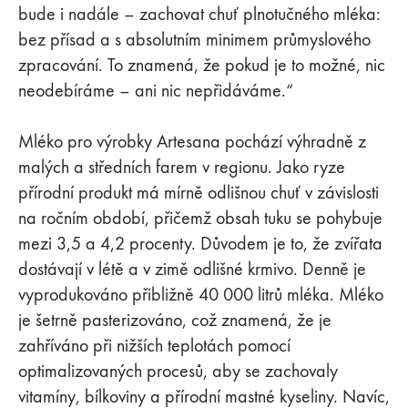
bude i nadále – zachovat chuť plnotučného mléka:
bez přísad a s absolutním minimem průmyslového
zpracování. To znamená, že pokud je to možné, nic
neodebíráme – ani nic nepřidáváme.“
Mléko pro výrobky Artesana pochází výhradně z
malých a středních farem v regionu. Jako ryze
přírodní produkt má mírně odlišnou chuť v závislosti
na ročním období, přičemž obsah tuku se pohybuje
mezi 3,5 a 4,2 procenty. Důvodem je to, že zvířata
dostávají v létě a v zimě odlišné krmivo. Denně je
vyprodukováno přibližně 40 000 litrů mléka. Mléko
je šetrně pasterizováno, což znamená, že je
zahříváno při nižších teplotách pomocí
optimalizovaných procesů, aby se zachovaly
vitamíny, bílkoviny a přírodní mastné kyseliny. Navíc,