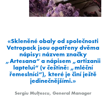
«Skleněné obaly od společnosti
Vetropack jsou opatřeny dvěma
nápisy: názvem značky
„Artesana“ a nápisem „artizanii
laptelui“ (v češtině: „mléční
řemeslníci“), které je činí ještě
jedinečnějšími.»
Sergiu Mulțescu, General Manager