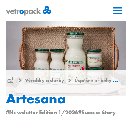
Přejít
Přejít
Přejít
na
na
na
domovskou
obsah
kontakt
stránku
Výrobky a služby
Úspěšné příběhy
Arte
Artesana
#Newsletter Edition 1/2026
#Success Story