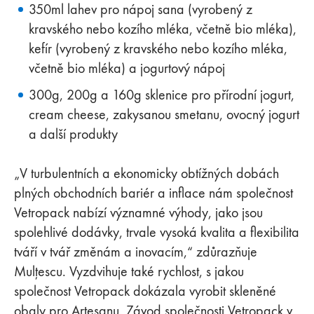
350ml lahev pro nápoj sana (vyrobený z
kravského nebo kozího mléka, včetně bio mléka),
kefír (vyrobený z kravského nebo kozího mléka,
včetně bio mléka) a jogurtový nápoj
300g, 200g a 160g sklenice pro přírodní jogurt,
cream cheese, zakysanou smetanu, ovocný jogurt
a další produkty
„V turbulentních a ekonomicky obtížných dobách
plných obchodních bariér a inflace nám společnost
Vetropack nabízí významné výhody, jako jsou
spolehlivé dodávky, trvale vysoká kvalita a flexibilita
tváří v tvář změnám a inovacím,“ zdůrazňuje
Mulțescu. Vyzdvihuje také rychlost, s jakou
společnost Vetropack dokázala vyrobit skleněné
obaly pro Artesanu. Závod společnosti Vetropack v