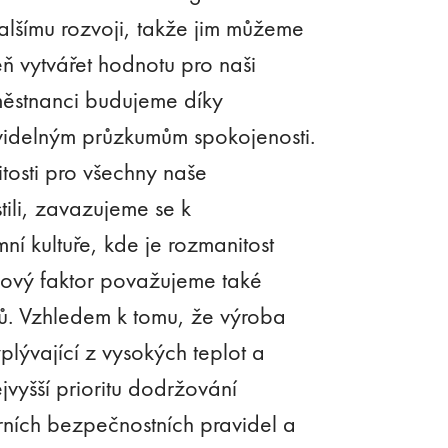
alšímu rozvoji, takže jim můžeme
ň vytvářet hodnotu pro naši
městnanci budujeme díky
avidelným průzkumům spokojenosti.
itosti pro všechny naše
ili, zavazujeme se k
mní kultuře, kde je rozmanitost
čový faktor považujeme také
ů. Vzhledem k tomu, že výroba
lývající z vysokých teplot a
vyšší prioritu dodržování
erních bezpečnostních pravidel a