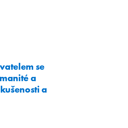
avatelem se
zmanité a
zkušenosti a