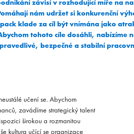
dnikání závisí v rozhodující míře na na
omáhají nám udržet si konkurenční výho
pack klade za cíl být vnímána jako atrak
Abychom tohoto cíle dosáhli, nabízíme 
ravedlivé, bezpečné a stabilní pracov
 neustálé učení se. Abychom
nanců, zavádíme strategický talent
pozici širokou a rozmanitou
še kultura učící se organizace