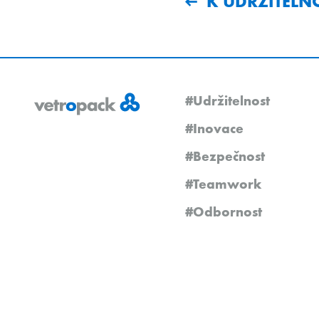
K UDRŽITELN
#Udržitelnost
#Inovace
#Bezpečnost
#Teamwork
#Odbornost