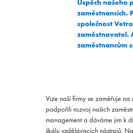
Úspěch našeho po
zaměstnancích. P
společnost Vetro
zaměstnavatel. 
zaměstnancům sp
Vize naší firmy se zaměřuje na
podpořili rozvoj našich zaměst
management a dáváme jim k dis
škálu vzdělávacích nástrojů. Na