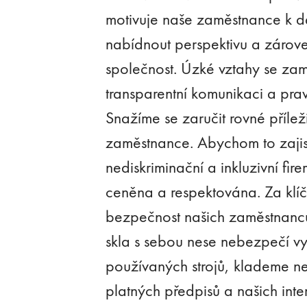
motivuje naše zaměstnance k d
nabídnout perspektivu a zárove
společnost. Úzké vztahy se za
transparentní komunikaci a pr
Snažíme se zaručit rovné přílež
zaměstnance. Abychom to zajist
nediskriminační a inkluzivní fire
ceněna a respektována. Za klí
bezpečnost našich zaměstnanc
skla s sebou nese nebezpečí vyp
používaných strojů, klademe nej
platných předpisů a našich int