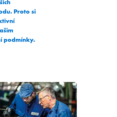
šich
du. Proto si
tivní
našim
ní podmínky.