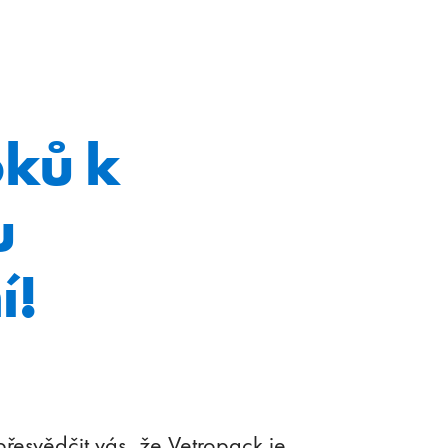
oků k
u
í!
přesvědčit vás, že Vetropack je