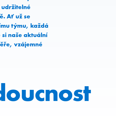
udržitelné
ě. Ať už se
nímu týmu, každá
 si naše aktuální
věře, vzájemné
doucnost