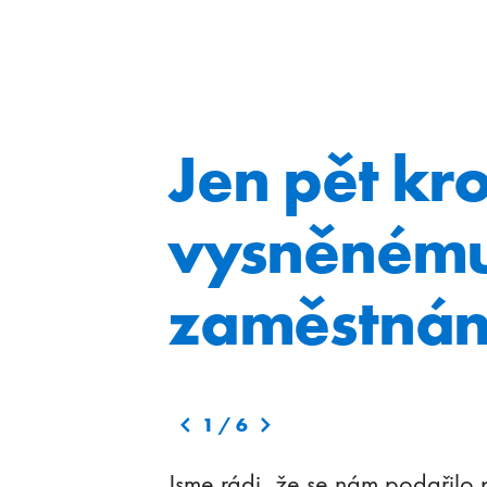
Jen pět kr
vysněném
zaměstnán
1
/
6
Jsme rádi, že se nám podařilo 