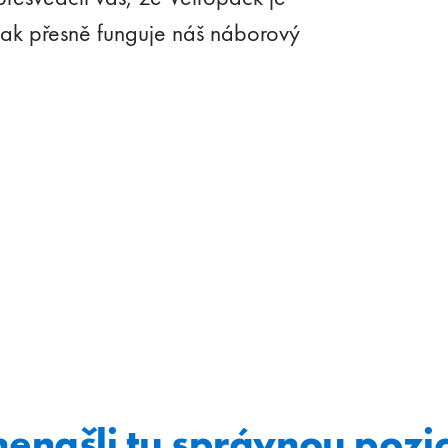
 jak přesně funguje náš náborový
 nenašli tu správnou pozic