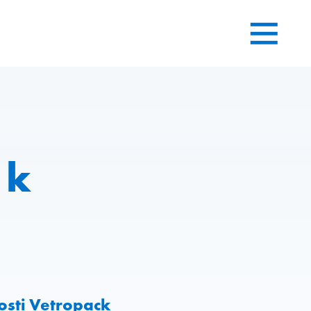
 k
osti Vetropack