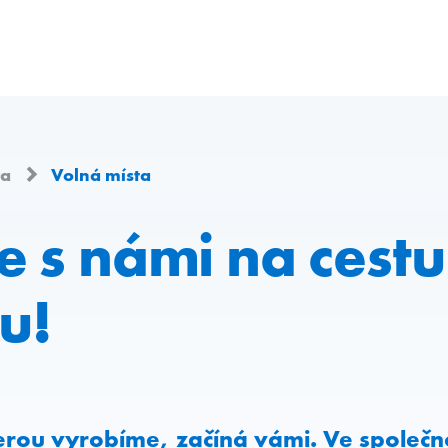
ra
Volná místa
e s námi na cestu
u!
erou vyrobíme, začíná vámi. Ve společn