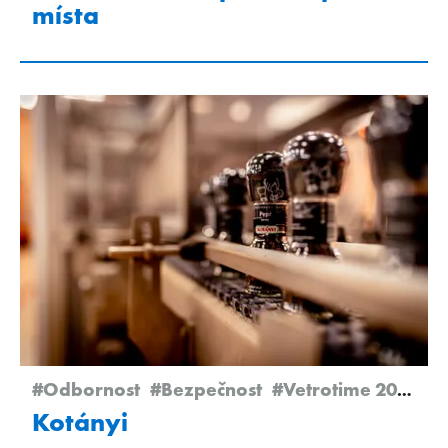
místa
#Odbornost
#Bezpečnost
#Vetrotime 2023
#S
Kotányi