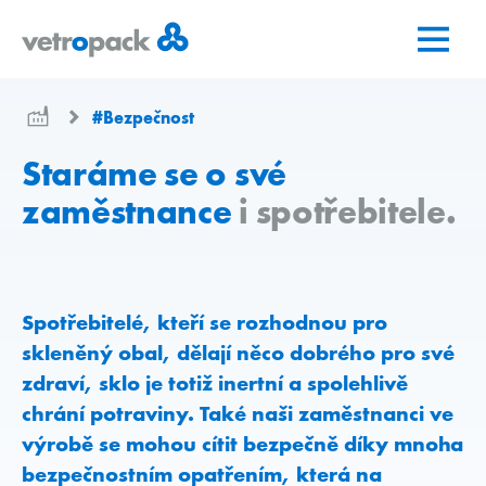
Přejít
Přejít
Přejít
na
na
na
domovskou
obsah
kontakt
stránku
#Bezpečnost
Staráme se o své
zaměstnance
i spotřebitele
.
Spotřebitelé, kteří se rozhodnou pro
skleněný obal, dělají něco dobrého pro své
zdraví, sklo je totiž inertní a spolehlivě
chrání potraviny. Také naši zaměstnanci ve
výrobě se mohou cítit bezpečně díky mnoha
bezpečnostním opatřením, která na