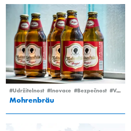
#Udržitelnost
#Inovace
#Bezpečnost
#Vetrotime 2022
Mohrenbräu