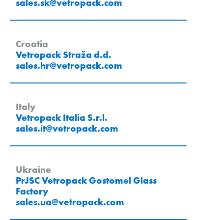
sales.sk
@
vetropack
.
com
Croatia
Vetropack Straža d.d.
sales.hr
@
vetropack
.
com
Italy
Vetropack Italia S.r.l.
sales.it
@
vetropack
.
com
Ukraine
PrJSC Vetropack Gostomel Glass
Factory
sales.ua
@
vetropack
.
com