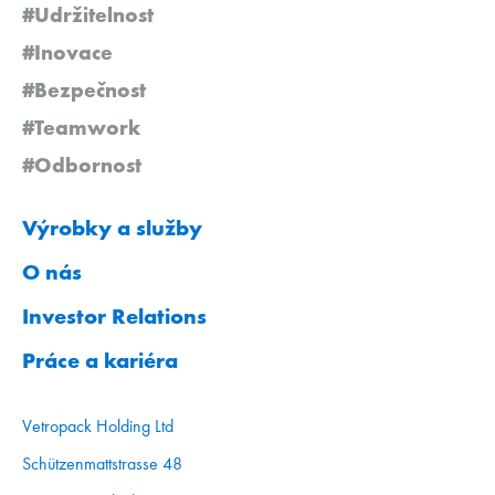
#Udržitelnost
#Inovace
#Bezpečnost
#Teamwork
#Odbornost
Výrobky a služby
O nás
Investor Relations
Práce a kariéra
Vetropack Holding Ltd
Schützenmattstrasse 48