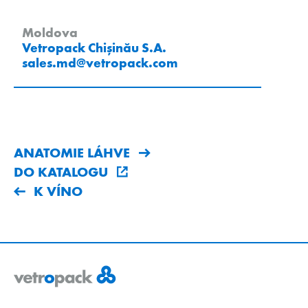
Moldova
Vetropack Chișinău S.A.
sales.md
@
vetropack
.
com
ANATOMIE LÁHVE
DO KATALOGU
K VÍNO