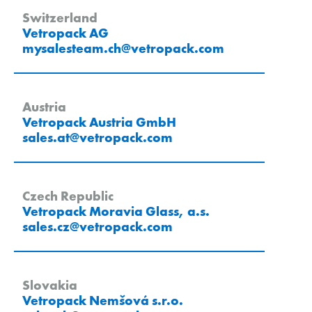
Switzerland
Vetropack AG
mysalesteam.ch
@
vetropack
.
com
Austria
Vetropack Austria GmbH
sales.at
@
vetropack
.
com
Czech Republic
Vetropack Moravia Glass, a.s.
sales.cz
@
vetropack
.
com
Slovakia
Vetropack Nemšová s.r.o.