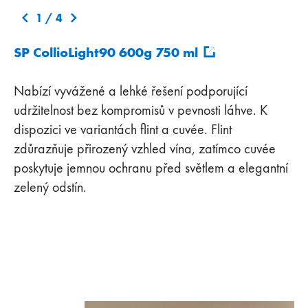
1
/
4
SP Collio
Burgundy Nuova70 550g 750 ml
Bordeaux MED 3 495 g 750 ml
Spumantino 60 180g 200ml
Light90 600g 750 ml
Nabízí vyvážené a lehké řešení podporující
udržitelnost bez kompromisů v pevnosti láhve. K
dispozici ve variantách flint a cuvée. Flint
zdůrazňuje přirozený vzhled vína, zatímco cuvée
poskytuje jemnou ochranu před světlem a elegantní
zelený odstín.