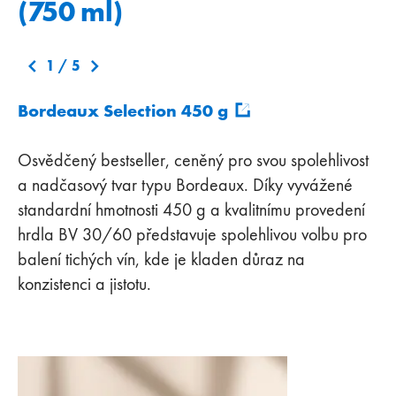
(750 ml)
1
/
5
Bordeaux Selection 450 g
Bordeaux NEWDECO 495 g
Bordeaux ALTA 380 g
Rheinwein 410 g
Rheinwein leicht 350g
Osvědčený bestseller, ceněný pro svou spolehlivost
a nadčasový tvar typu Bordeaux. Díky vyvážené
standardní hmotnosti 450 g a kvalitnímu provedení
hrdla BV 30/60 představuje spolehlivou volbu pro
balení tichých vín, kde je kladen důraz na
konzistenci a jistotu.