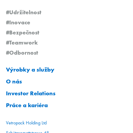
#Udržitelnost
#Inovace
#Bezpečnost
#Teamwork
#Odbornost
Výrobky a služby
O nás
Investor Relations
Práce a kariéra
Vetropack Holding Ltd
Schützenmattstrasse 48