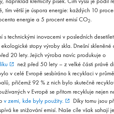
y, například křemičitý písek. Čím vyšší je podíl 
ě, tím větší je úspora energie: každých 10 proc
ocenta energie a 5 procent emisí CO
.
2
í s technickými inovacemi v posledních desetil
í ekologické stopy výroby skla. Dnešní skleněné 
řed 20 lety. Jejich výroba navíc produkuje o
íku
než před 50 lety – z velké části právě dí
bylo v celé Evropě sesbíráno k recyklaci v prů
alů, přičemž 92 % z nich bylo skutečně recyklo
užívaných v Evropě se přitom recykluje nejen 
mo
v zemi, kde byly použity.
Díky tomu jsou př
spívá ke snižování emisí. Naše cíle však sahají j