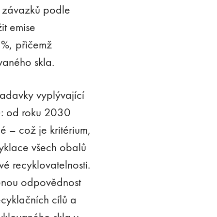
ch závazků podle
žit emise
 %, přičemž
ovaného skla.
davky vyplývající
): od roku 2030
é – což je kritérium,
cyklace všech obalů
 recyklovatelnosti.
řenou odpovědnost
cyklačních cílů a
cyklovaného skla v