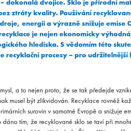
– dokonalá dvojice. Sklo je přírodní mat
bez ztráty kvality. Používání recyklovan
droje, energii a výrazně snižuje emise 
 recyklace je nejen ekonomicky výhodná
ogického hlediska. S vědomím této skute
 recyklační procesy – pro udržitelnější
mysl, a to nejen proto, že se tak předejde vznik
nak musel být zlikvidován. Recyklace rovněž kaž
 primárních surovin v samotné Evropě a snižuje e
to dáno tím, že recyklované sklo se taví při mno