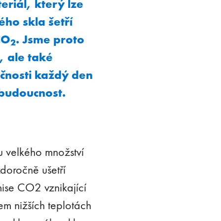
eriál, který lze
ého skla šetří
CO
. Jsme proto
2
, ale také
čnosti každý den
 budoucnost.
u velkého množství
doročně ušetří
mise CO2 vznikající
hem nižších teplotách