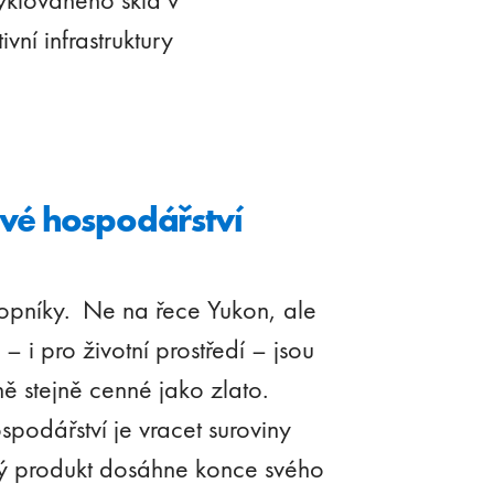
vní infrastruktury
ové hospodářství
kopníky. Ne na řece Yukon, ale
– i pro životní prostředí – jsou
ě stejně cenné jako zlato.
podářství je vracet suroviny
vý produkt dosáhne konce svého