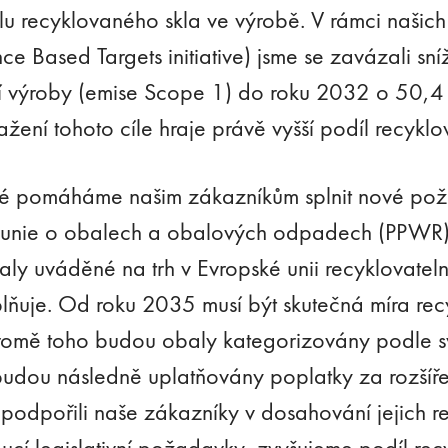
ílu recyklovaného skla ve výrobě. V rámci naši
nce Based Targets initiative) jsme se zavázali sní
ní výroby (emise Scope 1) do roku 2032 o 50,4
sažení tohoto cíle hraje právě vyšší podíl recykl
é pomáháme našim zákazníkům splnit nové poža
é unie o obalech a obalových odpadech (PPWR
ly uváděné na trh v Evropské unii recyklovateln
 splňuje. Od roku 2035 musí být skutečná míra re
omě toho budou obaly kategorizovány podle své
udou následně uplatňovány poplatky za rozší
dpořili naše zákazníky v dosahování jejich re
oucí legislativní požadavky, zvyšujeme podíl re