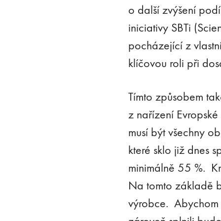
o další zvýšení pod
iniciativy SBTi (Scie
pocházející z vlast
klíčovou roli při do
Tímto způsobem tak
z nařízení Evropsk
musí být všechny oba
které sklo již dnes
minimálně 55 %. Kr
Na tomto základě b
výrobce. Abychom po
zároveň splnili bud