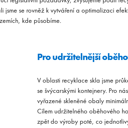
i jsme se rovněž k vytváření a optimalizaci efekti
v zemích, kde působíme.
Pro udržitelnější oběh
V oblasti recyklace skla jsme prů
se švýcarskými kontejnery. Pro nás 
vyřazené skleněné obaly minimáln
Cílem udržitelného oběhového hos
zpět do výroby poté, co jednotli