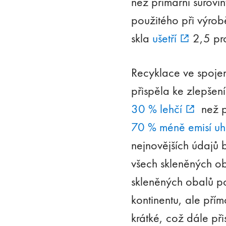
než primární surovin
použitého při výrob
skla
ušetří
2,5 pr
Recyklace ve spojen
přispěla ke zlepšen
30 % lehčí
než p
70 % méně emisí uhl
nejnovějších údajů 
všech skleněných ob
skleněných obalů po
kontinentu, ale pří
krátké, což dále při