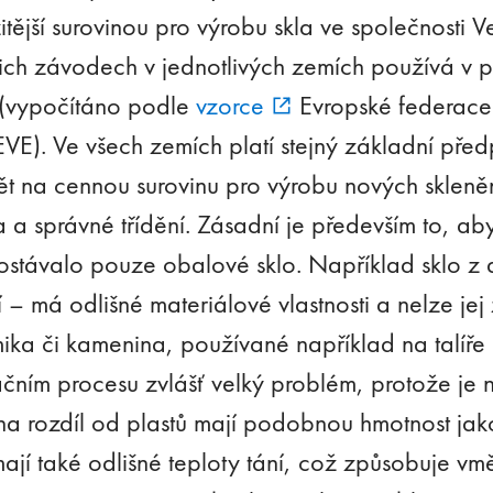
žitější surovinou pro výrobu skla ve společnosti V
šich závodech v jednotlivých zemích používá v
 (vypočítáno podle
vzorce
Evropské federace
VE). Ve všech zemích platí stejný základní př
ět na cennou surovinu pro výrobu nových skleně
ta a správné třídění. Zásadní je především to, ab
ostávalo pouze obalové sklo. Například sklo z 
tí – má odlišné materiálové vlastnosti a nelze je
ika či kamenina, používané například na talíře
ačním procesu zvlášť velký problém, protože je 
 rozdíl od plastů mají podobnou hmotnost jako
jí také odlišné teploty tání, což způsobuje vmě