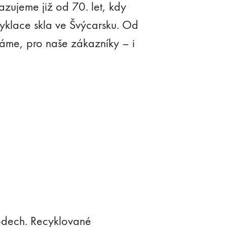
sazujeme již od 70. let, kdy
cyklace skla ve Švýcarsku. Od
ráme, pro naše zákazníky – i
vodech. Recyklované