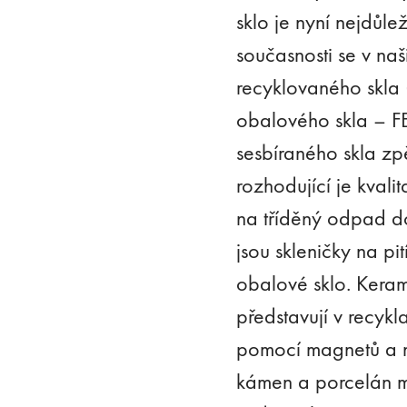
sklo je nyní nejdůle
současnosti se v na
recyklovaného skla
obalového skla – FE
sesbíraného skla zp
rozhodující je kvali
na tříděný odpad d
jsou skleničky na pi
obalové sklo. Keram
představují v recykl
pomocí magnetů a na
kámen a porcelán ma