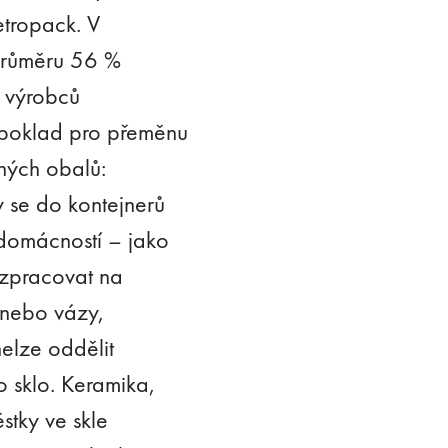
etropack. V
 průměru 56 %
 výrobců
edpoklad pro přeměnu
ných obalů:
y se do kontejnerů
domácností – jako
j zpracovat na
 nebo vázy,
nelze oddělit
 sklo. Keramika,
stky ve skle