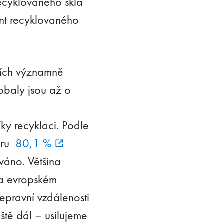
recyklovaného skla
ent recyklovaného
etích významně
obaly jsou až o
ky recyklaci. Podle
měru
80,1 %
váno. Většina
na evropském
epravní vzdálenosti
eště dál – usilujeme