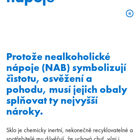
Protože nealkoholické
nápoje (NAB) symbolizují
čistotu, osvěžení a
pohodu, musí jejich obaly
splňovat ty nejvyšší
nároky.
Sklo je chemicky inertní, nekonečně recyklovatelné a
spotřebitelé mu důvěřují, že uchová chuť, vůni i