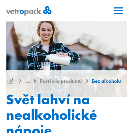
Přejít
Přejít
Přejít
na
na
na
domovskou
obsah
kontakt
stránku
...
Portfolio produktů
Bez alkoholu
Svět lahví na
nealkoholické
nápoje