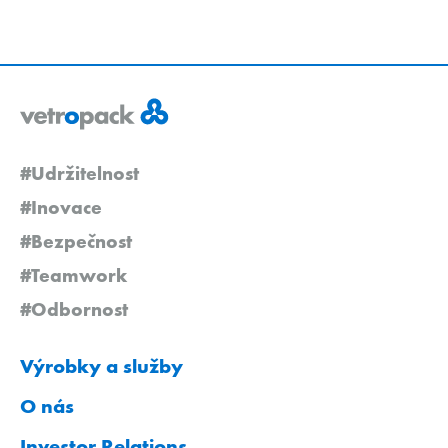
#Udržitelnost
#Inovace
#Bezpečnost
#Teamwork
#Odbornost
Výrobky a služby
O nás
Investor Relations