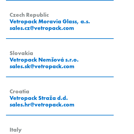
Czech Republic
Vetropack Moravia Glass, a.s.
sales.cz
@
vetropack
.
com
Slovakia
Vetropack Nemšová s.r.o.
sales.sk
@
vetropack
.
com
Croatia
Vetropack Straža d.d.
sales.hr
@
vetropack
.
com
Italy