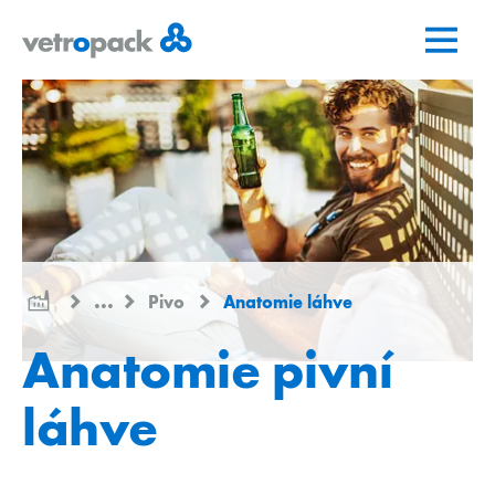
Přejít
Přejít
Přejít
na
na
na
domovskou
obsah
kontakt
stránku
...
Pivo
Anatomie láhve
Anatomie pivní
láhve