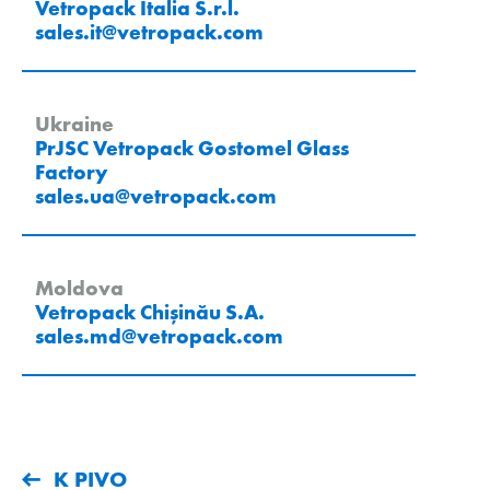
Vetropack Italia S.r.l.
sales.it
@
vetropack
.
com
Ukraine
PrJSC Vetropack Gostomel Glass
Factory
sales.ua
@
vetropack
.
com
Moldova
Vetropack Chișinău S.A.
sales.md
@
vetropack
.
com
K PIVO