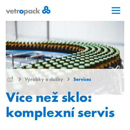
Přejít
Přejít
Přejít
na
na
na
domovskou
obsah
kontakt
stránku
Výrobky a služby
Services
Více než sklo:
komplexní servis