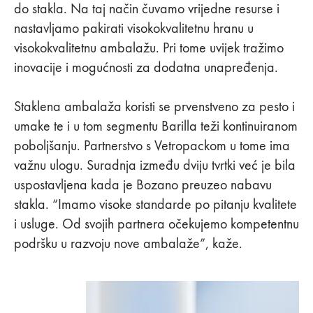
do stakla. Na taj način čuvamo vrijedne resurse i
nastavljamo pakirati visokokvalitetnu hranu u
visokokvalitetnu ambalažu. Pri tome uvijek tražimo
inovacije i mogućnosti za dodatna unapređenja.
Staklena ambalaža koristi se prvenstveno za pesto i
umake te i u tom segmentu Barilla teži kontinuiranom
poboljšanju. Partnerstvo s Vetropackom u tome ima
važnu ulogu. Suradnja između dviju tvrtki već je bila
uspostavljena kada je Bozano preuzeo nabavu
stakla. “Imamo visoke standarde po pitanju kvalitete
i usluge. Od svojih partnera očekujemo kompetentnu
podršku u razvoju nove ambalaže”, kaže.