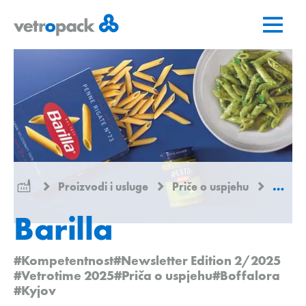
Go
Jump
Jump
to
to
to
home
content
contact
page
Proizvodi i usluge
Priče o uspjehu
Barilla
Barilla
#Kompetentnost
#Newsletter Edition 2/2025
#Vetrotime 2025
#Priča o uspjehu
#Boffalora
#Kyjov