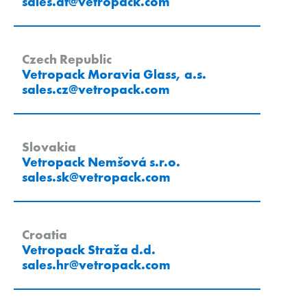
sales.at
@
vetropack
.
com
Czech Republic
Vetropack Moravia Glass, a.s.
sales.cz
@
vetropack
.
com
Slovakia
Vetropack Nemšová s.r.o.
sales.sk
@
vetropack
.
com
Croatia
Vetropack Straža d.d.
sales.hr
@
vetropack
.
com