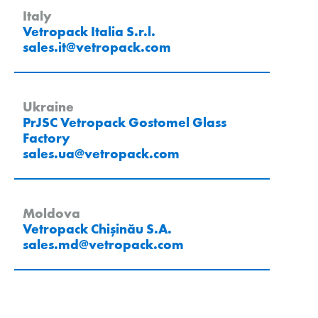
Italy
Vetropack Italia S.r.l.
sales.it
@
vetropack
.
com
Ukraine
PrJSC Vetropack Gostomel Glass
Factory
sales.ua
@
vetropack
.
com
Moldova
Vetropack Chișinău S.A.
sales.md
@
vetropack
.
com