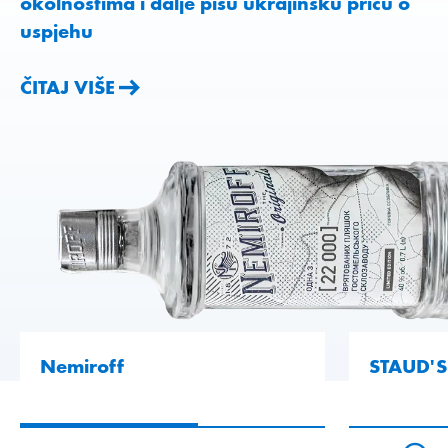
okolnostima i dalje pišu ukrajinsku priču o
uspjehu
ČITAJ VIŠE
ČITAJ VIŠE
ČITAJ VIŠE
Nemiroff
STAUD'S