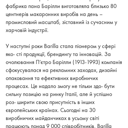
фабрика пана Барілли виготовляла близько 80
центнерів макаронних виробів на день –
промисловий масштаб, зіставний із сучасним у
харчовій індустрії.
У наступні роки Barilla стала піонером у сфері
яко- сті продукції, брендингу та інновацій. За
очолювання П’єтро Барілли (1913-1993) компанія
сфокусувалася на рекламних заходах, дизайні
опаковання та ефективних виробничих
процесах. Це надало змогу не тільки здо- бути
сильну позицію на ринку Італії, але й успішно
роз- ширити свою присутність в інших
європейських країнах. Сьогодні на 30
виробничих майданчиках в усьому світі
працюють понад 9 000 співробітників, Barilla