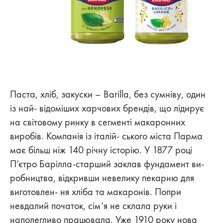
Паста, хліб, закуски – Barilla, без сумніву, один
із най- відоміших харчових брендів, що лідирує
на світовому ринку в сегменті макаронних
виробів. Компанія із італій- ського міста Парма
має більш ніж 140 річну історію. У 1877 році
П’єтро Барілла-старший заклав фундамент ви-
робництва, відкривши невелику пекарню для
виготовлен- ня хліба та макаронів. Попри
невдалий початок, сім’я не склала руки і
наполегливо працювала. Уже 1910 року нова