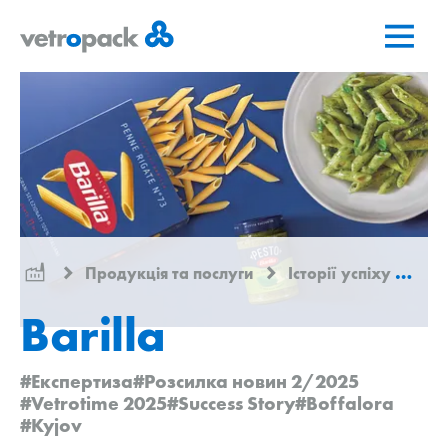
Перейти
Перейти
Перейти
на
до
до
головну
змісту
контактів
сторінку
Продукція та послуги
Історії успіху
Bar
Barilla
#Експертиза
#Розсилка новин 2/2025
#Vetrotime 2025
#Success Story
#Boffalora
#Kyjov