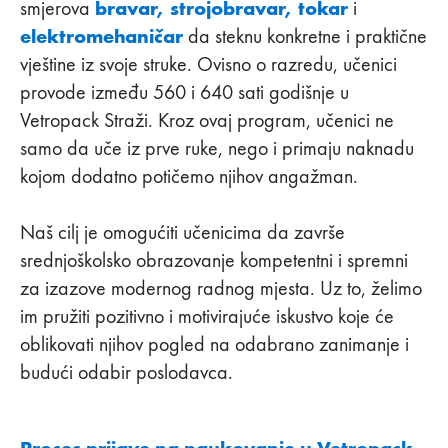
bravar, strojobravar, tokar
smjerova
i
elektromehaničar
da steknu konkretne i praktične
vještine iz svoje struke. Ovisno o razredu, učenici
provode između 560 i 640 sati godišnje u
Vetropack Straži. Kroz ovaj program, učenici ne
samo da uče iz prve ruke, nego i primaju naknadu
kojom dodatno potičemo njihov angažman.
Naš cilj je omogućiti učenicima da završe
srednjoškolsko obrazovanje kompetentni i spremni
za izazove modernog radnog mjesta. Uz to, želimo
im pružiti pozitivno i motivirajuće iskustvo koje će
oblikovati njihov pogled na odabrano zanimanje i
budući odabir poslodavca.
Proces prijave na naukovanje u Vetropack