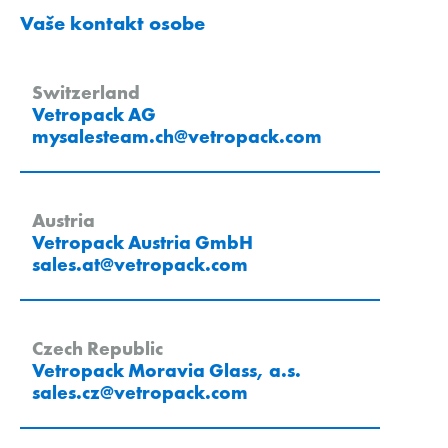
Vaše kontakt osobe
Switzerland
Vetropack AG
mysalesteam.ch
@
vetropack
.
com
Austria
Vetropack Austria GmbH
sales.at
@
vetropack
.
com
Czech Republic
Vetropack Moravia Glass, a.s.
sales.cz
@
vetropack
.
com