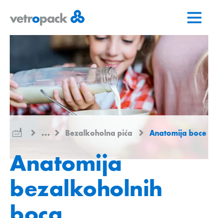
Go
Jump
Jump
to
to
to
home
content
contact
page
...
Bezalkoholna pića
Anatomija boce
Anatomija
bezalkoholnih
boca