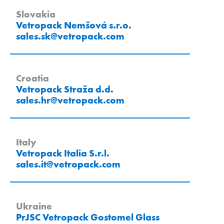
Slovakia
Vetropack Nemšová s.r.o.
sales.sk
@
vetropack
.
com
Croatia
Vetropack Straža d.d.
sales.hr
@
vetropack
.
com
Italy
Vetropack Italia S.r.l.
sales.it
@
vetropack
.
com
Ukraine
PrJSC Vetropack Gostomel Glass