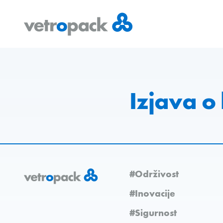
Go
Jump
Jump
to
to
to
home
content
contact
page
Izjava o
#Održivost
#Inovacije
#Sigurnost