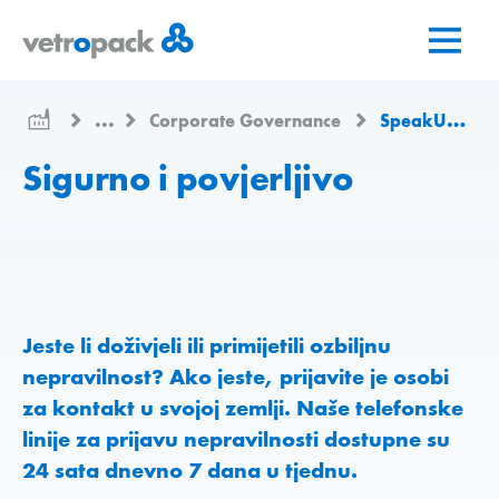
Go
Jump
Jump
to
to
to
home
content
contact
page
...
Corporate Governance
SpeakUp System
Sigurno i povjerljivo
Jeste li doživjeli ili primijetili ozbiljnu
nepravilnost? Ako jeste, prijavite je osobi
za kontakt u svojoj zemlji. Naše telefonske
linije za prijavu nepravilnosti dostupne su
24 sata dnevno 7 dana u tjednu.