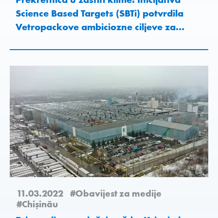
Science Based Targets (SBTi) potvrdila
Vetropackove ambiciozne ciljeve za
smanjenje emisija
11.03.2022
#Obavijest za medije
#Chişinău