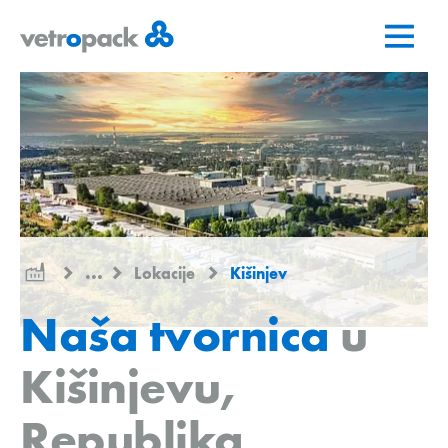
Go
Jump
Jump
to
to
to
home
content
contact
page
...
Lokacije
Kišinjev
Naša tvornica
u
Kišinjevu,
Republika