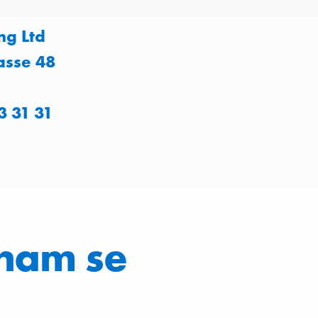
ng Ltd
asse 48
3 31 31
 nam se