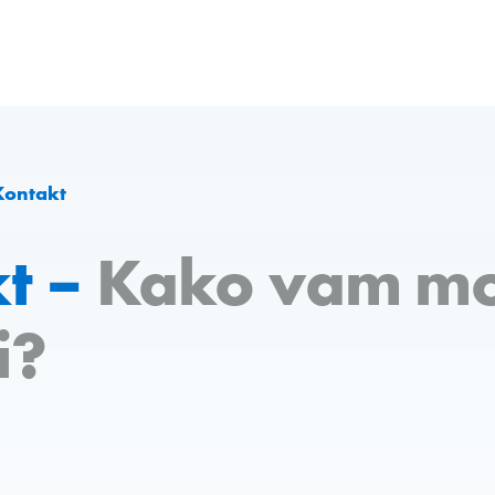
Kontakt
t –
Kako vam m
i?